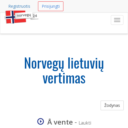
Registruotis
Prisijungti
Navig
Norvegų lietuvių
vertimas
Žodynas
Å vente
-
Laukti