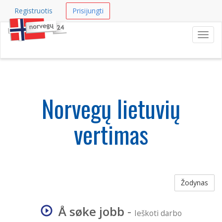
Registruotis
Prisijungti
Navig
Norvegų lietuvių
vertimas
Žodynas
Å søke jobb
-
Ieškoti darbo