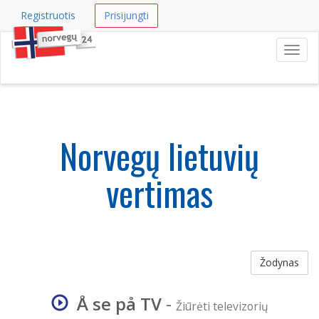
Registruotis
Prisijungti
Navig
Norvegų lietuvių
vertimas
Žodynas
Å se på TV
-
Žiūrėti televizorių