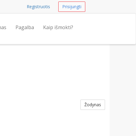
Registruotis
Prisijungti
nas
Pagalba
Kaip išmokti?
Žodynas