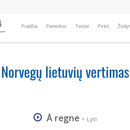
Pradžia
Pamokos
Testai
Pirkti
Žody
Norvegų lietuvių vertimas
Å regne
-
Lyti