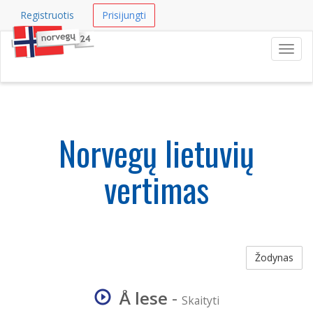
Registruotis
Prisijungti
Navig
Norvegų lietuvių
vertimas
Žodynas
Å lese
-
Skaityti