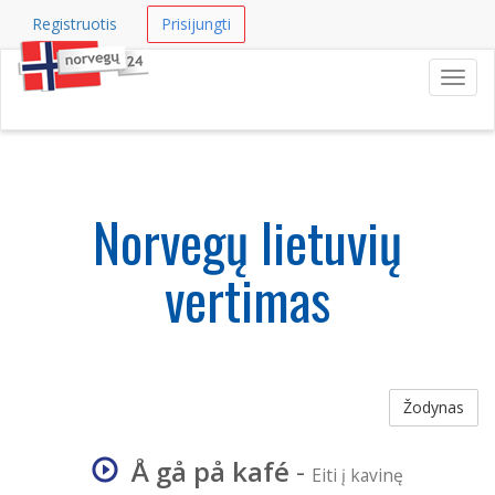
Registruotis
Prisijungti
Navig
Norvegų lietuvių
vertimas
Žodynas
Å gå på kafé
-
Eiti į kavinę