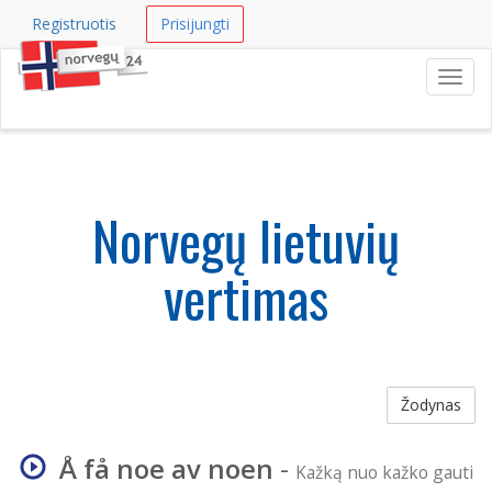
Registruotis
Prisijungti
Navig
Norvegų lietuvių
vertimas
Žodynas
Å få noe av noen
-
Kažką nuo kažko gauti