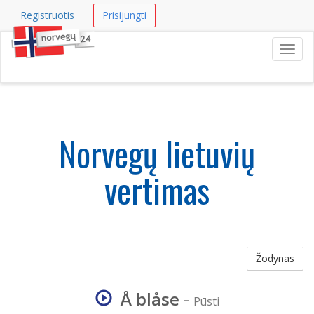
Registruotis
Prisijungti
Navig
Norvegų lietuvių
vertimas
Žodynas
Å blåse
-
Pūsti