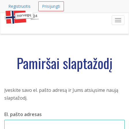
Registruotis
Prisijungti
Navig
Pamiršai slaptažodį
Įveskite savo el. pašto adresą ir Jums atsiųsime naują
slaptažodį.
El. pašto adresas